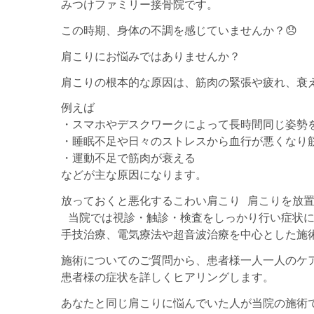
みつけファミリー接骨院です。
この時期、身体の不調を感じていませんか？😞
肩こりにお悩みではありませんか？
肩こりの根本的な原因は、筋肉の緊張や疲れ、衰
例えば
・スマホやデスクワークによって長時間同じ姿勢
・睡眠不足や日々のストレスから血行が悪くなり
・運動不足で筋肉が衰える
などが主な原因になります。
放っておくと悪化するこわい肩こり 肩こりを放
当院では視診・触診・検査をしっかり行い症状に
手技治療、電気療法や超音波治療を中心とした施
施術についてのご質問から、患者様一人一人のケ
患者様の症状を詳しくヒアリングします。
あなたと同じ肩こりに悩んでいた人が当院の施術