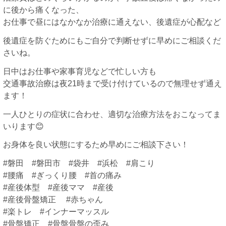
に後から痛くなった、
お仕事で昼にはなかなか治療に通えない、後遺症が心配など
後遺症を防ぐためにもご自分で判断せずに早めにご相談くだ
さいね。
日中はお仕事や家事育児などで忙しい方も
交通事故治療は夜21時まで受け付けているので無理せず通え
ます！
一人ひとりの症状に合わせ、適切な治療方法をおこなってま
いります😊
お身体を良い状態にするため早めにご相談下さい！
#磐田 #磐田市 #袋井 #浜松 #肩こり
#腰痛 #ぎっくり腰 #首の痛み
#産後体型 #産後ママ #産後
#産後骨盤矯正 #赤ちゃん
#楽トレ #インナーマッスル
#骨盤矯正 #骨盤骨盤の歪み