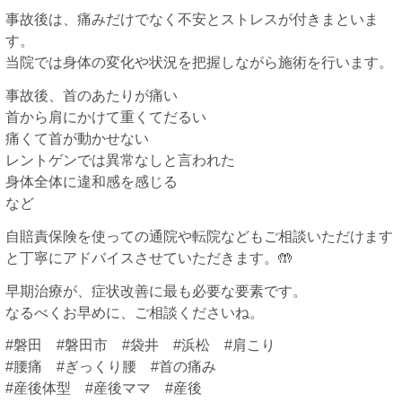
事故後は、痛みだけでなく不安とストレスが付きまといま
す。
当院では身体の変化や状況を把握しながら施術を行います。
事故後、首のあたりが痛い
首から肩にかけて重くてだるい
痛くて首が動かせない
レントゲンでは異常なしと言われた
身体全体に違和感を感じる
など
自賠責保険を使っての通院や転院などもご相談いただけます
と丁寧にアドバイスさせていただきます。🤲
早期治療が、症状改善に最も必要な要素です。
なるべくお早めに、ご相談くださいね。
#磐田 #磐田市 #袋井 #浜松 #肩こり
#腰痛 #ぎっくり腰 #首の痛み
#産後体型 #産後ママ #産後