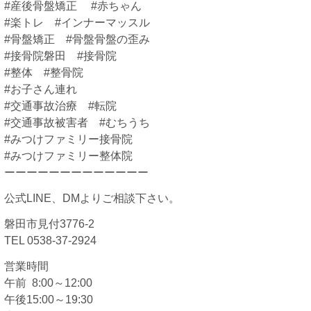
#産後骨盤矯正 #赤ちゃん
#楽トレ #インナーマッスル
#骨盤矯正 #骨盤骨盤の歪み
#接骨院磐田 #接骨院
#整体 #整骨院
#お子さん連れ
#交通事故治療 #転院
#交通事故被害者 #むちうち
#みつけファミリー接骨院
#みつけファミリー整体院
ーーーーーーーーーーーーー
公式LINE、DMよりご相談下さい。
磐田市見付3776-2
TEL 0538-37-2924
営業時間
午前 8:00～12:00
午後15:00～19:30